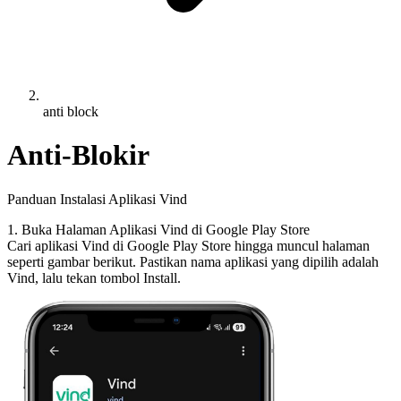
anti block
Anti-Blokir
Panduan Instalasi Aplikasi Vind
1. Buka Halaman Aplikasi Vind di Google Play Store
Cari aplikasi Vind di Google Play Store hingga muncul halaman
seperti gambar berikut. Pastikan nama aplikasi yang dipilih adalah
Vind, lalu tekan tombol Install.