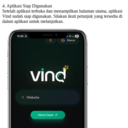
4. Aplikasi Siap Digunakan
Setelah aplikasi terbuka dan menampilkan halaman utama, aplikasi
Vind sudah siap digunakan. Silakan ikuti petunjuk yang tersedia di
dalam aplikasi untuk melanjutkan.