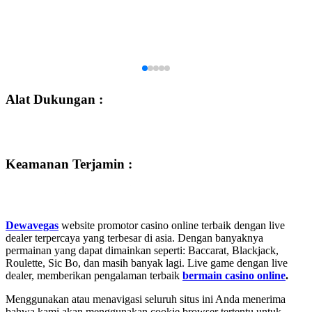
Alat Dukungan :
Keamanan Terjamin :
Dewavegas
website promotor casino online terbaik dengan live
dealer terpercaya yang terbesar di asia. Dengan banyaknya
permainan yang dapat dimainkan seperti: Baccarat, Blackjack,
Roulette, Sic Bo, dan masih banyak lagi. Live game dengan live
dealer, memberikan pengalaman terbaik
bermain casino online
.
Menggunakan atau menavigasi seluruh situs ini Anda menerima
bahwa kami akan menggunakan cookie browser tertentu untuk