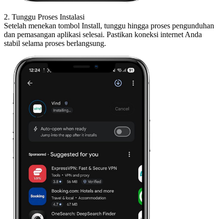
2. Tunggu Proses Instalasi
Setelah menekan tombol Install, tunggu hingga proses pengunduhan
dan pemasangan aplikasi selesai. Pastikan koneksi internet Anda
stabil selama proses berlangsung.