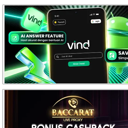
BONUS Rp 500.000 x 3 = 1.500.000 ( Turnover yang harus di capai )
Hadiah akan dibagikan pada tanggal 17 Agustus 2026.
5. Pihak kami berhak untuk mengubah, menolak, membatalkan atau menutup semua
Kemenangan Akan Di Batalkan Apabila Terdapat Melakukan
promosi sesuai dengan ketentuan yang berlaku tanpa ada pemberitahuan sebelumnya.
Taruhan 2 sisi ( Safety Bet ) Gantungan Free Spin, Kesamaan
Promo ini memberikan Free Bet senilai Rp 2.000.000 untuk
6. Keputusan kami untuk Promo ini adalah Mutlak dan Tidak dapat di Ganggu Gugat.
IP, Kesalahan Data Member (Tidak Valid). Dan Apabila Di
TOTAL
22 KUPON
permainan Casino Proxy Betting.
Temukan Adanya Indikasi Kecurangan.
Berlaku bagi member yang mencapai turnover minimal Rp
Pihak GRAND TURNOVER KEMERDEKAAN Berhak
5.000.000 dari permainan Casino Proxy Betting.
Untuk Mengubah, Menolak, Membatalkan Atau Menutup
Setiap member hanya dapat melakukan klaim 1 kali (1x claim
Semua Promosi Sesuai Dengan Ketentuan Yang Berlaku
per akun).
Tanpa Ada Pemberitahuan Sebelumnya.
Free Bet akan di berikan setelah member capai turnover Rp
Keputusan GRAND TURNOVER KEMERDEKAAN
5.000.000 dan melakukan claim dengan menghubungi
Bersifat Mutlak Dan Tidak Dapat Di Ganggu Gugat.
customer service kami.
Untuk melakukan WD setelah claim bonus harus 3x TO dari
Bonus.
Contoh. 2.000.000 (Bonus) x 3 (TO WD) = 6.000.000
Bonus freebet yg di berikan hanya boleh di mainkan di game
casino proxy betting jika bermain di permainan lain maka
bonus akan di anggap hangus.
Jika ditemukan adanya member yang melakukan tindak
kecurangan, maka member yang bersangkutan tersebut akan
dikenakan sanksi berupa bonus dihanguskan.
Keputusan KAMI bersifat MUTLAK dan tidak dapat
diganggu gugat.