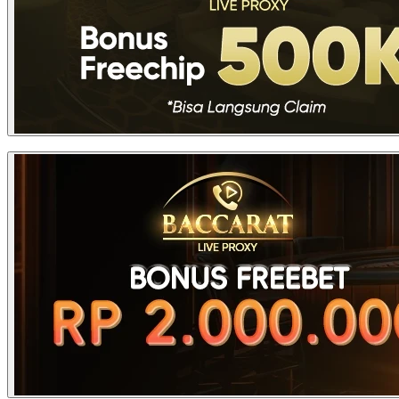
DAPAT DIGANGGU GUGAT.
Rp
501 - 800
Rp 50.000
300
15.000.000
Rp
TOTAL
800
97.500.000
BONUS FREE CHIPS CASINO PROXY BETTING 500K
Syarat dan ketentuan:
Seluruh Pemain Berhak Mengikuti Promosi ini.
1. Berlaku untuk semua pemain yang main di casino proxy betting
Periode Turnamen mulai dari tanggal 28 Juli s/d 16 Agustus
Basic
7.000.000 : 350.000
2. pemain wajib deposit 5.000.000 untuk claim bonus free chips 500.000 dan harus masuk
2026.
Kupon
= 20 Kupon
ke permainan casino proxy betting secara Bersamaan dengan bonus yang telah di berikan.
Total 800 Pemain dengan nilai Turnover tertinggi akan keluar
* berlaku juga untuk pemain yang sudah memiliki saldo 5.000.000 dan ingin bermain di
menjadi pemenang.
casino proxy betting juga berhak claim bonus free chips 500.000 , dengan ketentuan harus
Turnover Pemenang dihitung dari Semua Game yang di
main di casino proxy betting.
pertandingkan.
3. bonus free chips 500.000 hanya boleh dimainkan di casino proxy betting , jika bonus free
Papan Peringkat Pemenang atau Leaderboard bisa dilihat di
Bonus
7.000.000 :
chips dimainkan di provider game lainnya , maka bonus akan di Tarik / dianggap hangus.
menu KOTAK BONUS lalu pilih GRAND TURNOVER
Extra
3.500.000 = 2 Kupon
4. Untuk melakukan withdraw pemain harus mencapai 3x Turnover dari nilai BONUS
KEMERDEKAAN, Turnover akan di update setiap hari di
Kupon
Contoh :
pukul 19:00 WIB