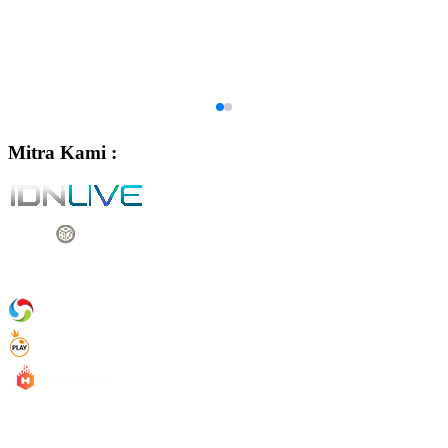
24
Bonus Free Chip 1,800,000
Mitra Kami :
25
Bonus Free Chip 1,700,000
26
Bonus Free Chip 1,600,000
27
Bonus Free Chip 1,500,000
28
Bonus Free Chip 1,400,000