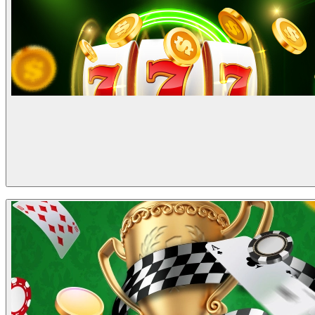
80,000,001 - 100,000,000
9 Kupon
Turnover/Rollingan bermain : Rp. 500.001 - Rp.
1.500.000 = 2 Kupon
Turnover/Rollingan bermain : Rp. 1.500.001 - Rp.
3.000.000 = 5 Kupon
> 100,000,000
10 Kupon
Turnover/Rollingan bermain : Rp. 3.000.001 - Rp.
5.000.000 = 8 Kupon
Turnover/Rollingan bermain : Lebih dari > Rp. 5.000.001
Nominal
Kemenangan Slots
= 12 Kupon
Bonus
Scater atau Buy
Free Spin
Turnover/Rollingan bermain : Rp. 6.000.000 - Rp.
> Rp 50,000,000
Rp 300,000
10.799.999 = 1 Kupon
Tebak Nomor 1 Bola
Turnover/Rollingan bermain : Rp. 10.800.000 - Rp.
Tebak Nomor 2 Bola
15.999.999 = 2 Kupon
Tebak Nomor 3 Bola
Turnover/Rollingan bermain : Rp. 16.000.000 - Rp.
Tebak Nomor 4 Bola
21.799.999 = 3 Kupon
Tebak Nomor 5 Bola
> Rp 25,000,000
Rp 200,000
Turnover/Rollingan bermain : Rp. 21.800.000 - Rp.
Tebak Nomor 6 Bola
27.199.999 = 4 Kupon
Tebak Nomor 7 Bola
Turnover/Rollingan bermain : Lebih dari > Rp. 27.199.999 =
Buy
Bonus
Minimal
5 Kupon
Free
Cash
Kekalahan
> Rp 10,000,000
Spin
Rp 100,000
Back