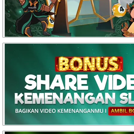
25,000,001 - 35,000,000
4 Kupon
35,000,001 - 45,000,000
5 Kupon
45,000,001 - 55,000,000
6 Kupon
55,000,001 - 65,000,000
7 Kupon
65,000,001 - 80,000,000
8 Kupon