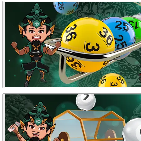
Kupon Big or Small
BONUS FREE CHIP
3
2.000.000
Range TO
Kupon
BONUS FREE CHIP
4
1.500.000
1,250,000 - 5,500,000
1 Kupon
BONUS FREE CHIP
5
5,500,001 - 12,500,000
2 Kupon
1.000.000
12,500,001 - 25,000,000
3 Kupon