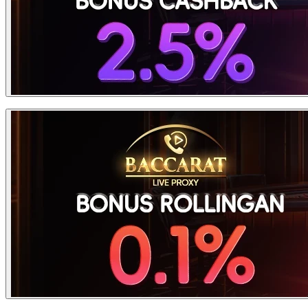
KLIK
DISINI