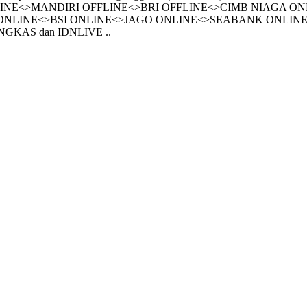
LINE<>MANDIRI OFFLINE<>BRI OFFLINE<>CIMB NIAGA 
ONLINE<>BSI ONLINE<>JAGO ONLINE<>SEABANK ONLIN
NGKAS dan IDNLIVE ..