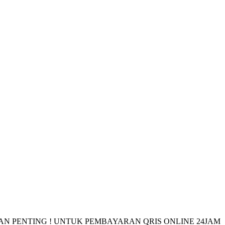
N PENTING ! UNTUK PEMBAYARAN QRIS ONLINE 24JAM