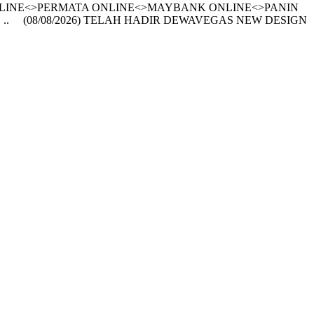
ONLINE<>PERMATA ONLINE<>MAYBANK ONLINE<>PANIN
E ..
(08/08/2026)
TELAH HADIR DEWAVEGAS NEW DESIGN